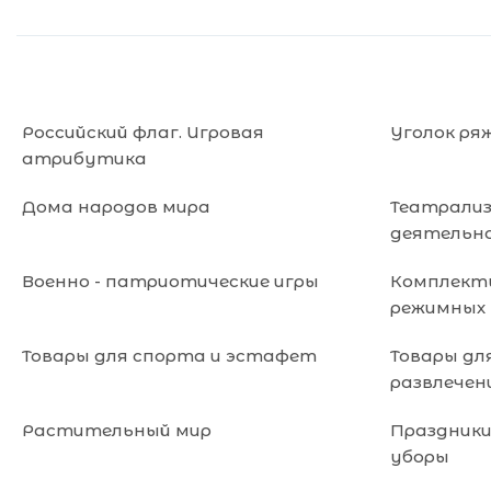
Российский флаг. Игровая
Уголок ря
атрибутика
Дома народов мира
Театрали
деятельн
Военно - патриотические игры
Комплекты
режимных
Товары для спорта и эстафет
Товары дл
развлечен
Растительный мир
Праздники
уборы