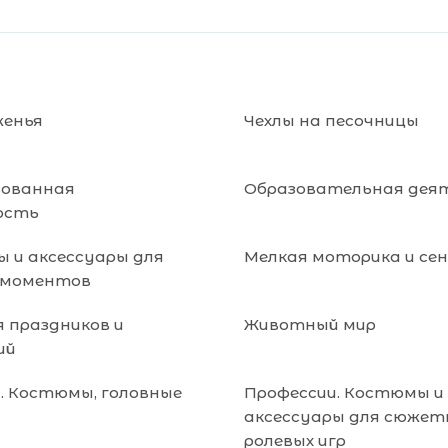
женья
Чехлы на песочницы
зованная
Образовательная дея
ость
 и аксессуары для
Мелкая моторика и се
 моментов
я праздников и
Животный мир
ий
. Костюмы, головные
Профессии. Костюмы и
аксессуары для сюжет
ролевых игр