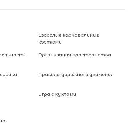
Взрослые карнавальные
костюмы
тельность
Организация пространства
нсорика
Правила дорожного движения
Игра с куклами
но-