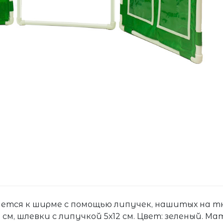
ается к ширме с помощью липучек, нашитых на т
см, шлевки с липучкой 5х12 см. Цвет: зеленый. Ма