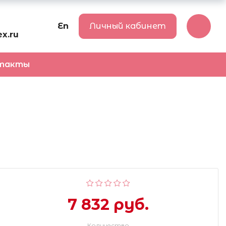
En
Личный кабинет
x.ru
такты
7 832 руб.
Количество