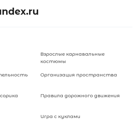
andex.ru
Взрослые карнавальные
костюмы
тельность
Организация пространства
нсорика
Правила дорожного движения
Игра с куклами