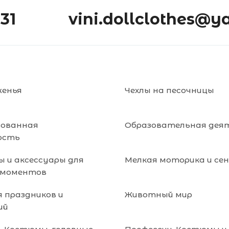
-31
vini.dollclothes@y
женья
Чехлы на песочницы
зованная
Образовательная дея
ость
 и аксессуары для
Мелкая моторика и се
 моментов
я праздников и
Животный мир
ий