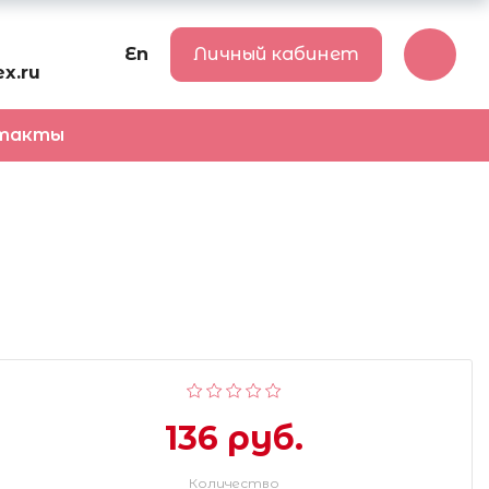
En
Личный кабинет
x.ru
такты
136 руб.
Количество