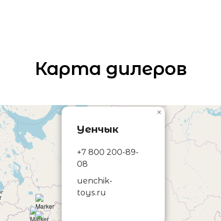
Карта дилеров
×
Уенчык
+7 800 200-89-
08
uenchik-
toys.ru