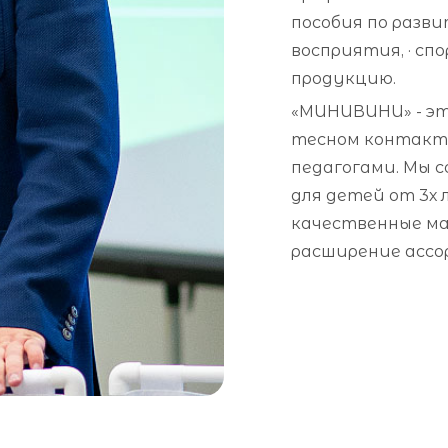
пособия по разв
восприятия, · сп
продукцию.
«МИНИВИНИ» - эт
тесном контакте
педагогами. Мы с
для детей от 3х 
качественные ма
расширение асс