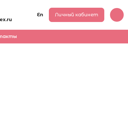
En
Личный кабинет
ex.ru
такты