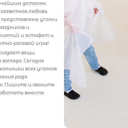
льчайшим деталям,
еззаветная любовь,
 представлены уголки
раздников и
приятий и эстафет и
етно-ролевой игры!
оздаёт вещи,
 взгляда. Сегодня
ольники всех уголков
пания рада
. Пишите и звоните.
работать вместе.