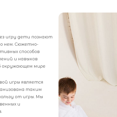
рез игру дети познают
о нем. Сюжетно-
ктивных способов
лений и навыков
об окружающем мире
вой игры является
ганизована таким
ользу от игры. Мы
венных и
.