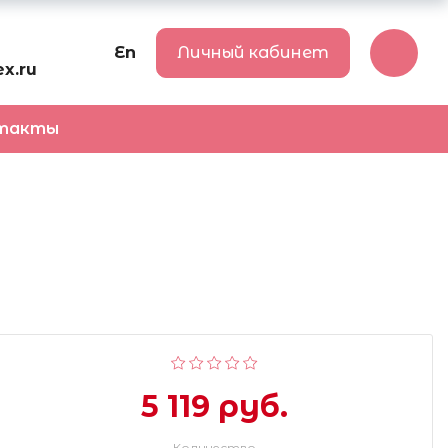
En
Личный кабинет
x.ru
такты
5 119 руб.
Количество