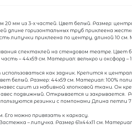
 20 мм из 3-х частей. Цвет белый. Размер: цент
о всей длине горизонтальных труб приклеена жест
ть липучки приклеена по центру, длиной 10 см.
рывания спектаклей на стендовом театре. Цвет б
часть – 44х59 см. Материал: велькро и оксфорд – 
 использоваться как задник. Крепится к центра
ет белый. Размер: 44х59 см. Материал: 100% поли
навес сшит из набивной хлопковой ткани. Он кр
навес подвижный. Открывается и закрывается. Р
спользуются резинки с помпонами Длина петли 7 
см. Его можно привязать к каркасу.
Застежка – липучка. Размер 61х44х11 см. Материал