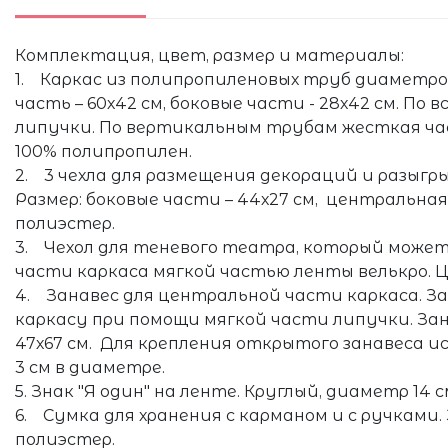
Комплектация, цвет, размер и материалы:
1. Каркас из полипропиленовых труб диаметром
часть – 60х42 см, боковые части - 28х42 см. П
липучки. По вертикальным трубам жесткая час
100% полипропилен.
2. 3 чехла для размещения декораций и разыг
Размер: боковые части – 44х27 см, центральная 
полиэстер.
3. Чехол для теневого театра, который может
части каркаса мягкой частью ленты велькро. Цв
4. Занавес для центральной части каркаса. За
каркасу при помощи мягкой части липучки. За
47х67 см. Для крепления открытого занавеса и
3 см в диаметре.
5. Знак "Я один" на ленте. Круглый, диаметр 14 
6. Сумка для хранения с карманом и с ручками. 
полиэстер.