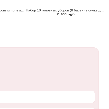
Кукольный театр настольный с игровым полем, подставками и сказкой «Заюшкина избушка» для стендового
Набор 10 головных уборов (8 басен) в сумке для хранения
8 955 руб.