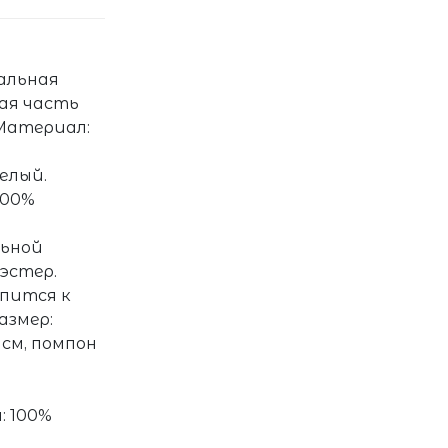
ральная
кая часть
 Материал:
елый.
100%
льной
эстер.
епится к
азмер:
см, помпон
: 100%