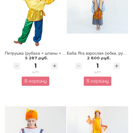
Петрушка (рубаха + штаны + колпак + веревочный поясок)
Баба Яга взрослая (юбка, рубашка, жилет, платок на голову)
5 287 руб.
2 800 руб.
шт
шт
В корзину
В корзину