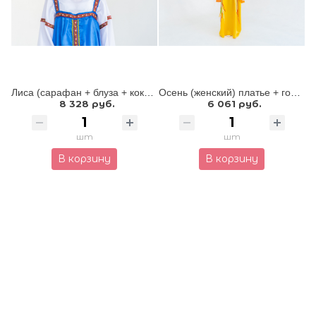
Лиса (сарафан + блуза + кокошник + шапочка)
Осень (женский) платье + головной убор
8 328 руб.
6 061 руб.
шт
шт
В корзину
В корзину