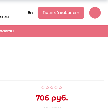
En
Личный кабинет
x.ru
такты
706 руб.
Количество