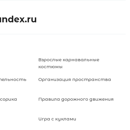
andex.ru
Взрослые карнавальные
костюмы
тельность
Организация пространства
нсорика
Правила дорожного движения
Игра с куклами