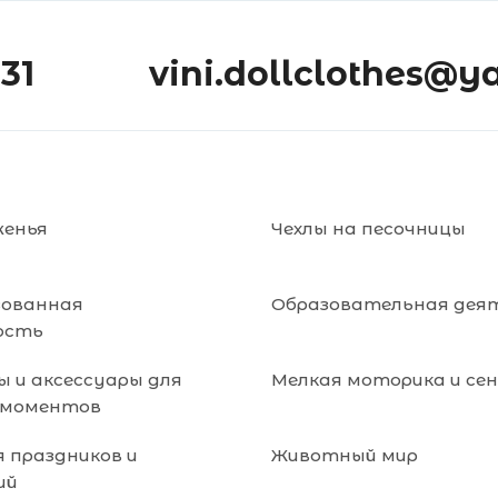
-31
vini.dollclothes@y
женья
Чехлы на песочницы
зованная
Образовательная дея
ость
 и аксессуары для
Мелкая моторика и се
 моментов
я праздников и
Животный мир
ий