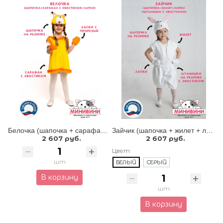
Белочка (шапочка + сарафан с хвостиком + лапки)
Зайчик (шапочка + жилет + лапки + штанишки с хвостиком)
2 607 руб.
2 607 руб.
Цвет
шт
БЕЛЫЙ
СЕРЫЙ
В корзину
шт
В корзину