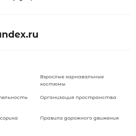
andex.ru
Взрослые карнавальные
костюмы
тельность
Организация пространства
нсорика
Правила дорожного движения