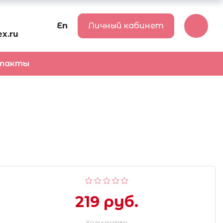
En
Личный кабинет
x.ru
такты
219 руб.
Количество