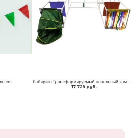
ольная
Лабиринт.Трансформируемый напольный комплекс для подлезания, перелезания, перешагивания
17 729 руб.