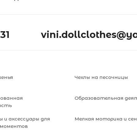
-31
vini.dollclothes@y
женья
Чехлы на песочницы
зованная
Образовательная дея
ость
 и аксессуары для
Мелкая моторика и се
 моментов