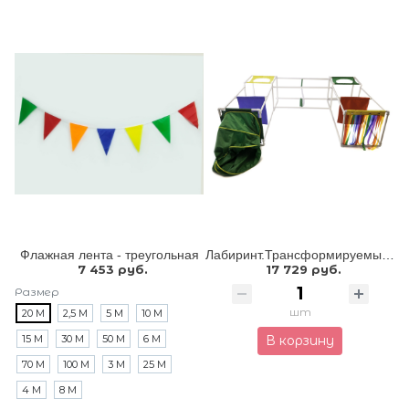
Флажная лента - треугольная
Лабиринт.Трансформируемый напольный комплекс для подлезания, перелезания, перешагивания
7 453 руб.
17 729 руб.
Размер
шт
20 М
2,5 М
5 М
10 М
15 М
30 М
50 М
6 М
В корзину
70 М
100 М
3 М
25 М
4 М
8 М