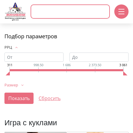
Подбор параметров
РРЦ
311
998.50
1 686
2 373.50
3 061
Размер
Игра с куклами