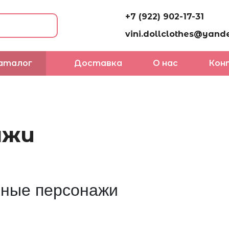
+7 (922) 902-17-31
vini.dollclothes@yande
аталог
Доставка
О нас
Кон
ажи
чные персонажи