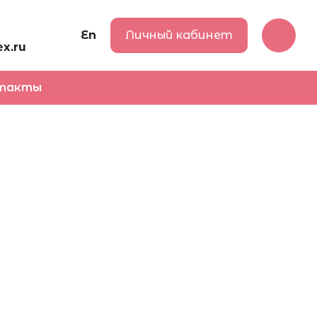
En
Личный кабинет
x.ru
такты