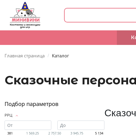
К
Главная страница
Каталог
Сказочные персон
Подбор параметров
Сказо
РРЦ
381
1 569.25
2 757.50
3 945.75
5 134