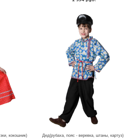
зки, кокошник)
Дед(рубаха, пояс - веревка, штаны, картуз)