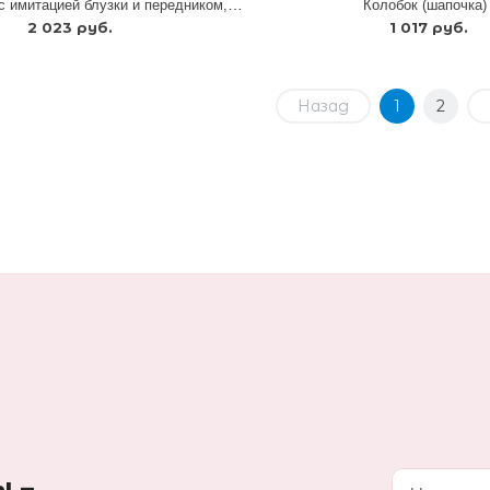
Бабка (сарафан с имитацией блузки и передником, платок на голову)
Колобок (шапочка)
2 023 руб.
1 017 руб.
Назад
1
2
ы –