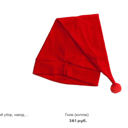
Тропическая рыбка мальчик (головной убор, накидка, шорты)
Гном (колпак)
381 руб.