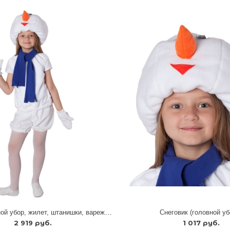
Снеговик (головной убор, жилет, штанишки, варежки, шарфик)
Снеговик (головной уб
2 919 руб.
1 017 руб.