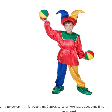
Красная шапочка (юбка с передником на широком поясе с имитацией корсета
Петрушка (рубашка, штаны, колпак, веревочный поясок)
2 954 руб.