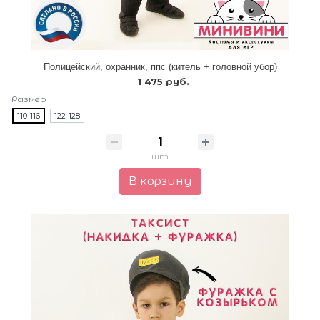
Полицейский, охранник, ппс (китель + головной убор)
1 475 руб.
Размер
110-116
122-128
шт
В корзину