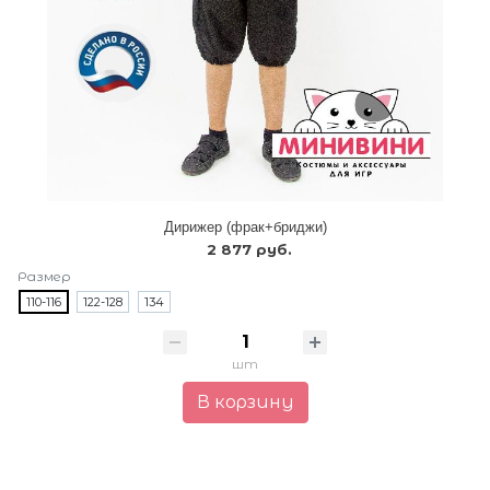
Дирижер (фрак+бриджи)
2 877 руб.
Размер
110-116
122-128
134
шт
В корзину