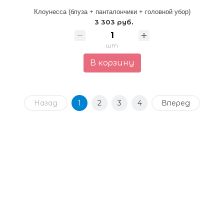
Клоунесса (блуза + панталончики + головной убор)
3 303 руб.
шт
В корзину
Назад
1
2
3
4
Вперед