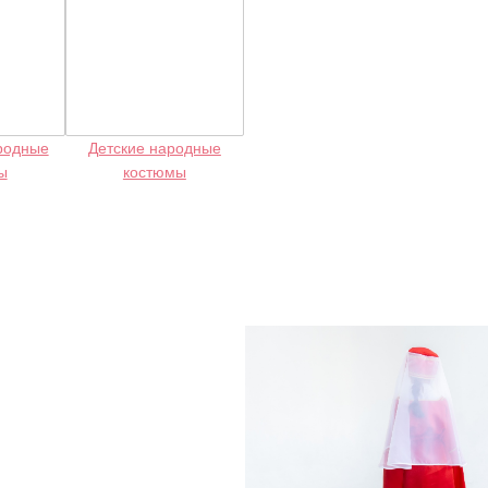
родные
Детские народные
ы
костюмы