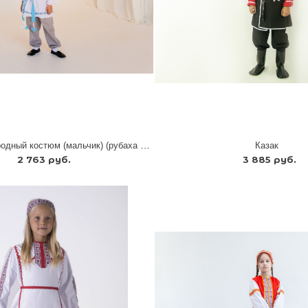
Белорусский народный костюм (мальчик) (рубаха + штаны + кушак)
Казак
2 763 руб.
3 885 руб.