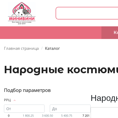
К
Главная страница
Каталог
Народные костюм
Подбор параметров
Народ
РРЦ
0
1 800.25
3 600.50
5 400.75
7 201