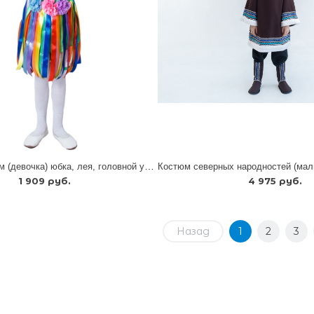
Гавайский костюм (девочка) юбка, лея, головной убор
1 909 руб.
4 975 руб.
Назад
1
2
3