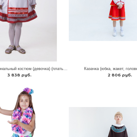
Марийский национальный костюм (девочка) (платье + фартук + головной убор)
Казачка (юбка, жакет, голов
3 838 руб.
2 806 руб.