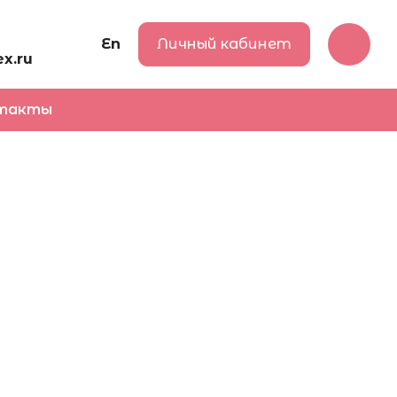
En
Личный кабинет
x.ru
такты