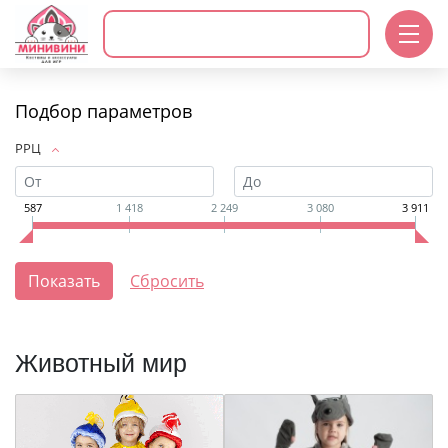
Подбор параметров
РРЦ
587
1 418
2 249
3 080
3 911
Животный мир