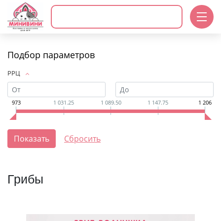
Подбор параметров
РРЦ
973
1 031.25
1 089.50
1 147.75
1 206
Грибы